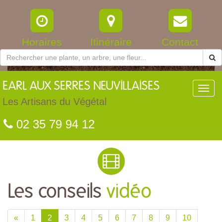
Horaires
Itinéraire
Contact
EARL
AUX SERRES NEUVILLAISES
Toggl
navig
Les Artisans du Végétal
02 35 79 94 12
Les conseils
vidéo
«
1
2
3
4
5
6
7
8
9
10