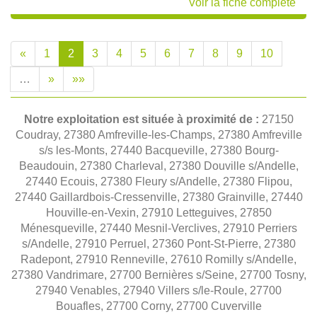
Voir la fiche complète
«
1
2
3
4
5
6
7
8
9
10
…
»
»»
Notre exploitation est située à proximité de :
27150
Coudray, 27380 Amfreville-les-Champs, 27380 Amfreville
s/s les-Monts, 27440 Bacqueville, 27380 Bourg-
Beaudouin, 27380 Charleval, 27380 Douville s/Andelle,
27440 Ecouis, 27380 Fleury s/Andelle, 27380 Flipou,
27440 Gaillardbois-Cressenville, 27380 Grainville, 27440
Houville-en-Vexin, 27910 Letteguives, 27850
Ménesqueville, 27440 Mesnil-Verclives, 27910 Perriers
s/Andelle, 27910 Perruel, 27360 Pont-St-Pierre, 27380
Radepont, 27910 Renneville, 27610 Romilly s/Andelle,
27380 Vandrimare, 27700 Bernières s/Seine, 27700 Tosny,
27940 Venables, 27940 Villers s/le-Roule, 27700
Bouafles, 27700 Corny, 27700 Cuverville