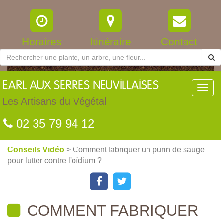
Horaires
Itinéraire
Contact
EARL
AUX SERRES NEUVILLAISES
Toggl
navig
Les Artisans du Végétal
02 35 79 94 12
Conseils Vidéo
> Comment fabriquer un purin de sauge
pour lutter contre l'oïdium ?
COMMENT FABRIQUER