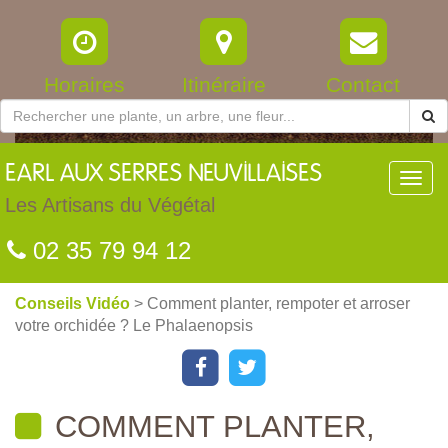
Horaires
Itinéraire
Contact
EARL
AUX SERRES NEUVILLAISES
Toggl
navig
Les Artisans du Végétal
02 35 79 94 12
Conseils Vidéo
> Comment planter, rempoter et arroser
votre orchidée ? Le Phalaenopsis
COMMENT PLANTER,