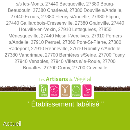
s/s les-Monts, 27440 Bacqueville, 27380 Bourg-
Beaudouin, 27380 Charleval, 27380 Douville s/Andelle,
27440 Ecouis, 27380 Fleury s/Andelle, 27380 Flipou,
27440 Gaillardbois-Cressenville, 27380 Grainville, 27440
Houville-en-Vexin, 27910 Letteguives, 27850
Ménesqueville, 27440 Mesnil-Verclives, 27910 Perriers
s/Andelle, 27910 Perruel, 27360 Pont-St-Pierre, 27380
Radepont, 27910 Renneville, 27610 Romilly s/Andelle,
27380 Vandrimare, 27700 Bernières s/Seine, 27700 Tosny,
27940 Venables, 27940 Villers s/le-Roule, 27700
Bouafles, 27700 Corny, 27700 Cuverville
" Établissement labélisé "
Accueil