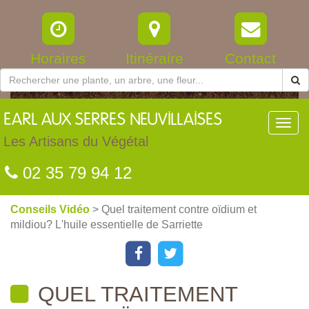
Horaires
Itinéraire
Contact
EARL
AUX SERRES NEUVILLAISES
Toggl
navig
Les Artisans du Végétal
02 35 79 94 12
Conseils Vidéo
> Quel traitement contre oïdium et
mildiou? L'huile essentielle de Sarriette
QUEL TRAITEMENT