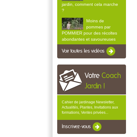
jardin, comment cela marche
?
Moins de
pommes par
POMMIER pour des récoltes
abondantes et savoureuses
Voir toutes les vidéos
Votre
Coach
Jardin !
Cahier de jardinage Newsletter,
Actualités, Plantes, Invitations aux
formations, Ventes privées...
Inscrivez-vous