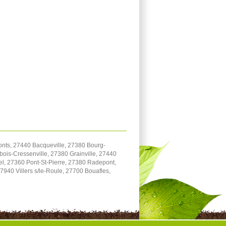
onts, 27440 Bacqueville, 27380 Bourg-
bois-Cressenville, 27380 Grainville, 27440
el, 27360 Pont-St-Pierre, 27380 Radepont,
940 Villers s/le-Roule, 27700 Bouafles,