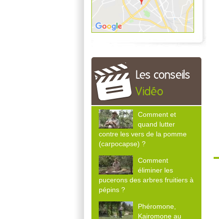
Les conseils
Vidéo
Comment et
quand lutter
contre les vers de la pomme
(carpocapse) ?
Comment
éliminer les
pucerons des arbres fruitiers à
pépins ?
Phéromone,
Kairomone au