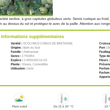
ariété tardive, à gros capitules globuleux verts. Semis rustique au froid
m au dessus du sol et protégez-le avec de la paille. Attention aux rong
Informations supplémentaires
Variété :
SCOLYMUS CAMUS DE BRETAGNE
Croiss
Origine :
Italie du Sud
Port :
B
Famille :
Asteraceae
Feuilla
Genre :
CYNARA
Type de
Espèce :
CARDUNCULUS
Fleurs 
Plante :
Vivace, Comestible
Présenc
Utilisation :
Isole
Parfum 
Parfum 
Apports
Plein soleil
De 15 à 30° °C
-10 