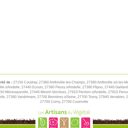
mité de :
27150 Coudray, 27380 Amfreville-les-Champs, 27380 Amfreville s/s les-M
e s/Andelle, 27440 Ecouis, 27380 Fleury s/Andelle, 27380 Flipou, 27440 Gaillard
850 Ménesqueville, 27440 Mesnil-Verclives, 27910 Perriers s/Andelle, 27910 Perru
lle, 27380 Vandrimare, 27700 Bernières s/Seine, 27700 Tosny, 27940 Venables, 27
27700 Corny, 27700 Cuverville