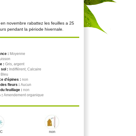
, en novembre rabattez les feuilles a 25
eurs pendant la période hivernale.
ance :
Moyenne
uisson
ge :
Gris, argent
 sol :
Indifférent, Calcaire
:
Bleu
e d'épines :
non
des fleurs :
Aucun
du feuillage :
non
 :
Amendement organique
°C
non