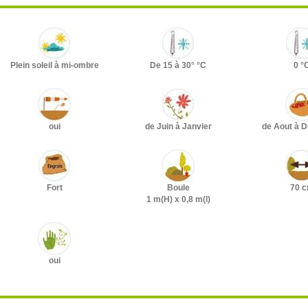
Plein soleil à mi-ombre
De 15 à 30° °C
0 °
oui
de Juin à Janvier
de Aout à 
Fort
Boule
70 
1 m(H) x 0,8 m(l)
oui