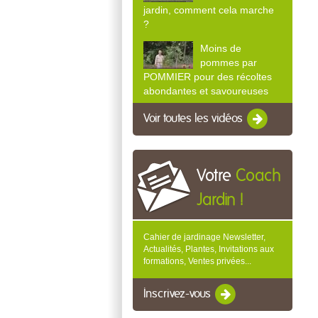
jardin, comment cela marche
?
Moins de
pommes par
POMMIER pour des récoltes
abondantes et savoureuses
Voir toutes les vidéos
Votre
Coach
Jardin !
Cahier de jardinage Newsletter,
Actualités, Plantes, Invitations aux
formations, Ventes privées...
Inscrivez-vous