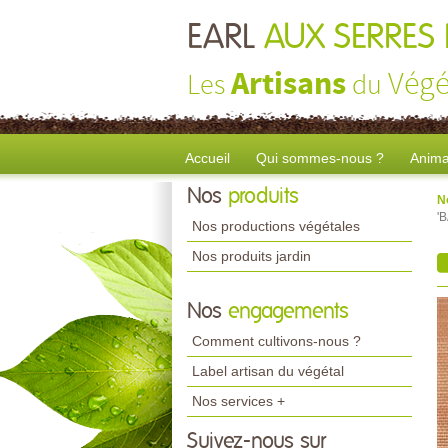
EARL
AUX SERRES 
Artisans
Végé
Les
du
Accueil
Qui sommes-nous ?
Anima
Nos
produits
N
'
Nos productions végétales
Nos produits jardin
Nos
engagements
Comment cultivons-nous ?
Label artisan du végétal
Nos services +
Suivez-nous sur