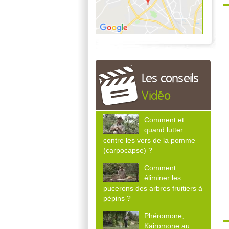
Les conseils
Vidéo
Comment et
quand lutter
contre les vers de la pomme
(carpocapse) ?
Comment
éliminer les
pucerons des arbres fruitiers à
pépins ?
Phéromone,
Kairomone au