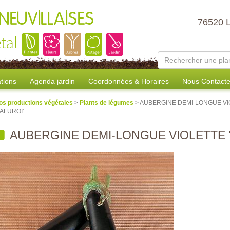
NEUVILLAISES
76520 
tal
tions
Agenda jardin
Coordonnées & Horaires
Nous Contacte
os productions végétales
>
Plants de légumes
> AUBERGINE DEMI-LONGUE V
BALUROI'
AUBERGINE DEMI-LONGUE VIOLETTE '