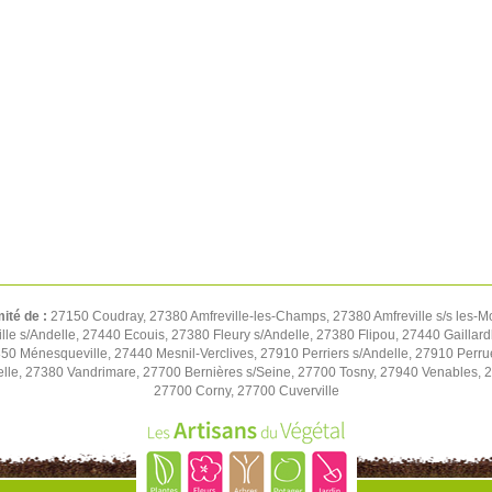
mité de :
27150 Coudray, 27380 Amfreville-les-Champs, 27380 Amfreville s/s les-M
e s/Andelle, 27440 Ecouis, 27380 Fleury s/Andelle, 27380 Flipou, 27440 Gaillard
850 Ménesqueville, 27440 Mesnil-Verclives, 27910 Perriers s/Andelle, 27910 Perru
lle, 27380 Vandrimare, 27700 Bernières s/Seine, 27700 Tosny, 27940 Venables, 27
27700 Corny, 27700 Cuverville