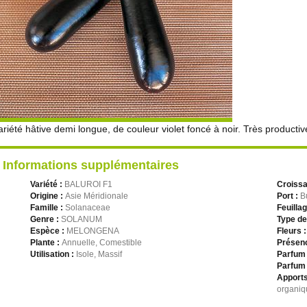
ariété hâtive demi longue, de couleur violet foncé à noir. Très productive
Informations supplémentaires
Variété :
BALUROI F1
Croiss
Origine :
Asie Méridionale
Port :
B
Famille :
Solanaceae
Feuilla
Genre :
SOLANUM
Type de
Espèce :
MELONGENA
Fleurs 
Plante :
Annuelle, Comestible
Présenc
Utilisation :
Isole, Massif
Parfum 
Parfum 
Apports
organiq