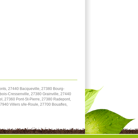
onts, 27440 Bacqueville, 27380 Bourg-
bois-Cressenville, 27380 Grainville, 27440
el, 27360 Pont-St-Pierre, 27380 Radepont,
940 Villers s/le-Roule, 27700 Bouafles,