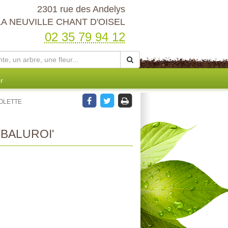
2301 rue des Andelys
LA NEUVILLE CHANT D'OISEL
02 35 79 94 12
r
IOLETTE
BALUROI'