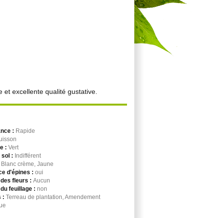
 et excellente qualité gustative.
ance :
Rapide
uisson
ge :
Vert
 sol :
Indifférent
:
Blanc crème, Jaune
e d'épines :
oui
des fleurs :
Aucun
du feuillage :
non
 :
Terreau de plantation, Amendement
ue