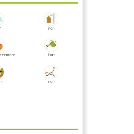
C
non
Decembre
Fort
cm
non