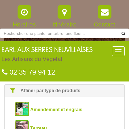
Horaires
Itinéraire
Contact
EARL
AUX SERRES NEUVILLAISES
Toggl
navig
Les Artisans du Végétal
02 35 79 94 12
Affiner par type de produits
Amendement et engrais
Terreau