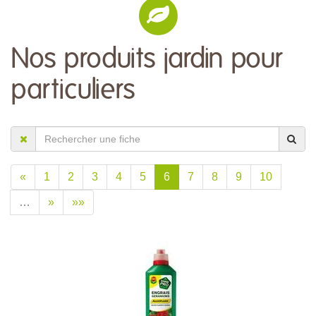
Nos produits jardin pour
particuliers
«
1
2
3
4
5
6
7
8
9
10
…
»
»»