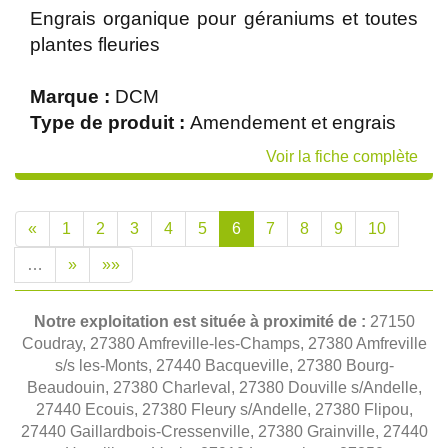
Engrais organique pour géraniums et toutes
plantes fleuries
Marque :
DCM
Type de produit :
Amendement et engrais
Voir la fiche complète
«
1
2
3
4
5
6
7
8
9
10
…
»
»»
Notre exploitation est située à proximité de :
27150
Coudray, 27380 Amfreville-les-Champs, 27380 Amfreville
s/s les-Monts, 27440 Bacqueville, 27380 Bourg-
Beaudouin, 27380 Charleval, 27380 Douville s/Andelle,
27440 Ecouis, 27380 Fleury s/Andelle, 27380 Flipou,
27440 Gaillardbois-Cressenville, 27380 Grainville, 27440