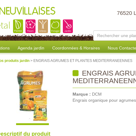
NEUVILLAISES
76520 
tal
tions
Agenda jardin
Coordonnées & Horaires
Nous Contacte
os produits jardin
> ENGRAIS AGRUMES ET PLANTES MEDITERRANEENNES
ENGRAIS AGRU
MEDITERRANEEN
Marque :
DCM
Engrais organique pour agrumes
escriptif du produit