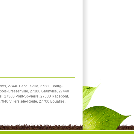
onts, 27440 Bacqueville, 27380 Bourg-
bois-Cressenville, 27380 Grainville, 27440
el, 27360 Pont-St-Pierre, 27380 Radepont,
940 Villers s/le-Roule, 27700 Bouafles,