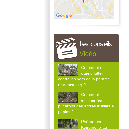
Les conseils
Vidéo
Comment et
quand lutter
contre les vers de la pomme
(carpocapse) ?
Comment
éliminer les
pucerons des arbres fruitiers à
pépins ?
Phéromone,
Kairomone au