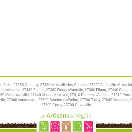
mité de :
27150 Coudray, 27380 Amfreville-les-Champs, 27380 Amfreville s/s les-M
e s/Andelle, 27440 Ecouis, 27380 Fleury s/Andelle, 27380 Flipou, 27440 Gaillard
850 Ménesqueville, 27440 Mesnil-Verclives, 27910 Perriers s/Andelle, 27910 Perru
lle, 27380 Vandrimare, 27700 Bernières s/Seine, 27700 Tosny, 27940 Venables, 27
27700 Corny, 27700 Cuverville