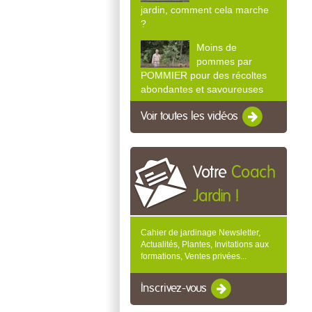
jardin, comment cela marche
?
Moins de
pommes par
POMMIER pour des récoltes
abondantes et savoureuses
Voir toutes les vidéos
Votre
Coach
Jardin !
Cahier de jardinage Newsletter,
Actualités, Plantes, Invitations aux
formations, Ventes privées...
Inscrivez-vous