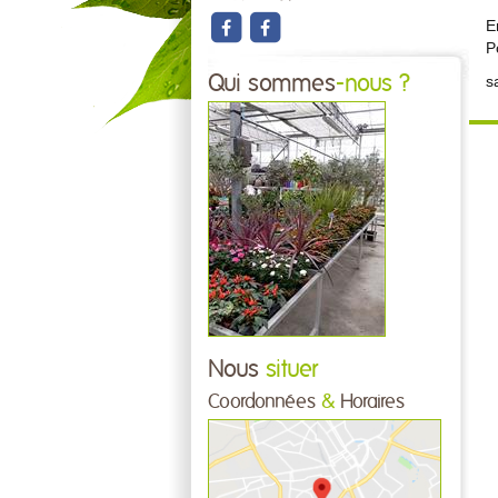
E
P
Qui sommes
-nous ?
s
Nous
situer
Coordonnées
&
Horaires