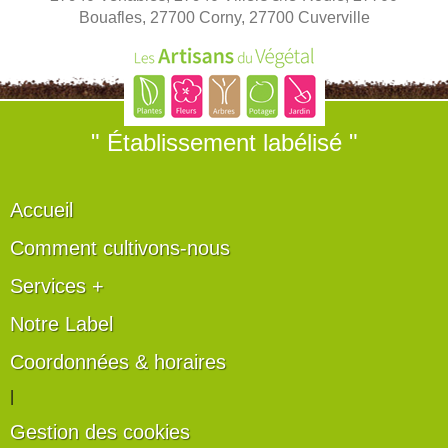
Bouafles, 27700 Corny, 27700 Cuverville
" Établissement labélisé "
Accueil
Comment cultivons-nous
Services +
Notre Label
Coordonnées & horaires
|
Gestion des cookies