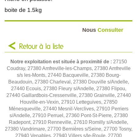
boite de 1.5kg
Nous
Consulter
Retour à la liste
Notre exploitation est située à proximité de :
27150
Coudray, 27380 Amfreville-les-Champs, 27380 Amfreville
s/s les-Monts, 27440 Bacqueville, 27380 Bourg-
Beaudouin, 27380 Charleval, 27380 Douville s/Andelle,
27440 Ecouis, 27380 Fleury s/Andelle, 27380 Flipou,
27440 Gaillardbois-Cressenville, 27380 Grainville, 27440
Houville-en-Vexin, 27910 Letteguives, 27850
Ménesqueville, 27440 Mesnil-Verclives, 27910 Perriers
s/Andelle, 27910 Perruel, 27360 Pont-St-Pierre, 27380
Radepont, 27910 Renneville, 27610 Romilly s/Andelle,
27380 Vandrimare, 27700 Bernières s/Seine, 27700 Tosny,
27940 Venables, 27940 Villers s/le-Roule, 27700