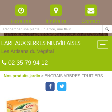
Horaires
Itinéraire
Contact
EARL
AUX SERRES NEUVILLAISES
Toggl
navig
Les Artisans du Végétal
02 35 79 94 12
Nos produits jardin
> ENGRAIS ARBRES FRUITIERS