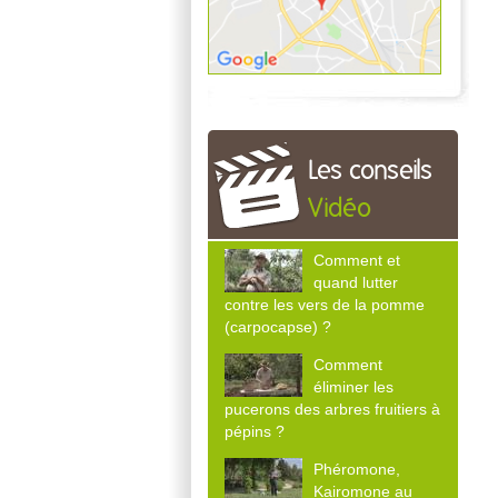
Les conseils
Vidéo
Comment et
quand lutter
contre les vers de la pomme
(carpocapse) ?
Comment
éliminer les
pucerons des arbres fruitiers à
pépins ?
Phéromone,
Kairomone au