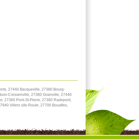
onts, 27440 Bacqueville, 27380 Bourg-
bois-Cressenville, 27380 Grainville, 27440
el, 27360 Pont-St-Pierre, 27380 Radepont,
940 Villers s/le-Roule, 27700 Bouafles,