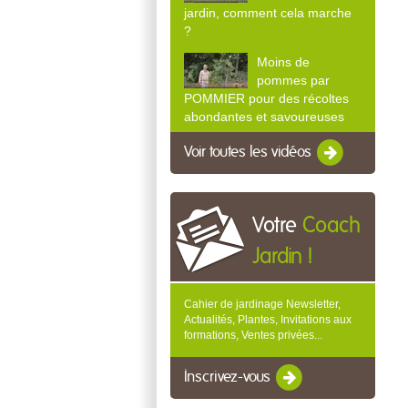
jardin, comment cela marche
?
Moins de
pommes par
POMMIER pour des récoltes
abondantes et savoureuses
Voir toutes les vidéos
Votre
Coach
Jardin !
Cahier de jardinage Newsletter,
Actualités, Plantes, Invitations aux
formations, Ventes privées...
Inscrivez-vous