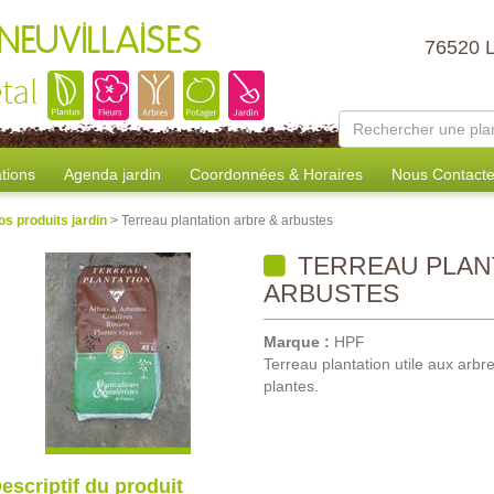
NEUVILLAISES
76520 
tal
tions
Agenda jardin
Coordonnées & Horaires
Nous Contacte
os produits jardin
> Terreau plantation arbre & arbustes
TERREAU PLANT
ARBUSTES
Marque :
HPF
Terreau plantation utile aux arbre
plantes.
escriptif du produit