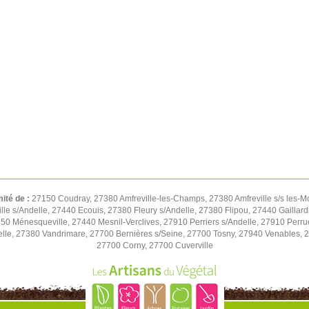
mité de :
27150 Coudray, 27380 Amfreville-les-Champs, 27380 Amfreville s/s les-M
e s/Andelle, 27440 Ecouis, 27380 Fleury s/Andelle, 27380 Flipou, 27440 Gaillard
850 Ménesqueville, 27440 Mesnil-Verclives, 27910 Perriers s/Andelle, 27910 Perru
lle, 27380 Vandrimare, 27700 Bernières s/Seine, 27700 Tosny, 27940 Venables, 27
27700 Corny, 27700 Cuverville