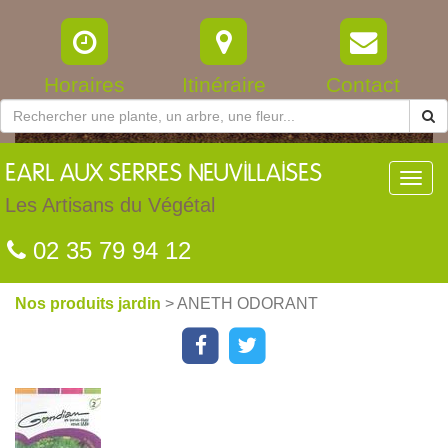
Horaires
Itinéraire
Contact
EARL
AUX SERRES NEUVILLAISES
Toggl
navig
Les Artisans du Végétal
02 35 79 94 12
Nos produits jardin
> ANETH ODORANT