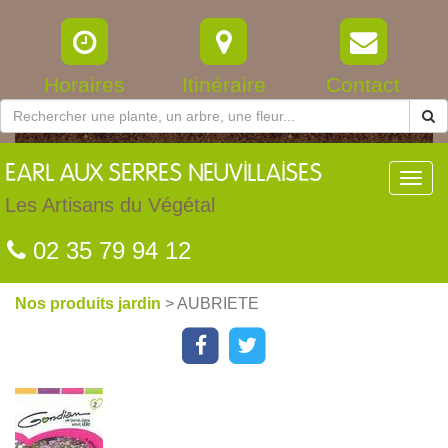
Horaires
Itinéraire
Contact
EARL
AUX SERRES NEUVILLAISES
Toggl
navig
Les Artisans du Végétal
02 35 79 94 12
Nos produits jardin
> AUBRIETE