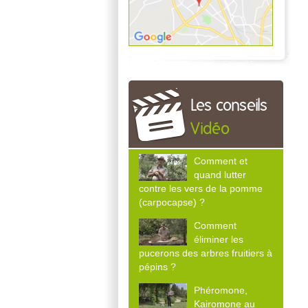
Les conseils
Vidéo
Comment et
quand lutter
contre les vers de la pomme
(carpocapse) ?
Comment
éliminer les
pucerons des arbres fruitiers à
pépins ?
Phéromone,
Kairomone au