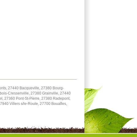
onts, 27440 Bacqueville, 27380 Bourg-
bois-Cressenville, 27380 Grainville, 27440
el, 27360 Pont-St-Pierre, 27380 Radepont,
940 Villers s/le-Roule, 27700 Bouafles,