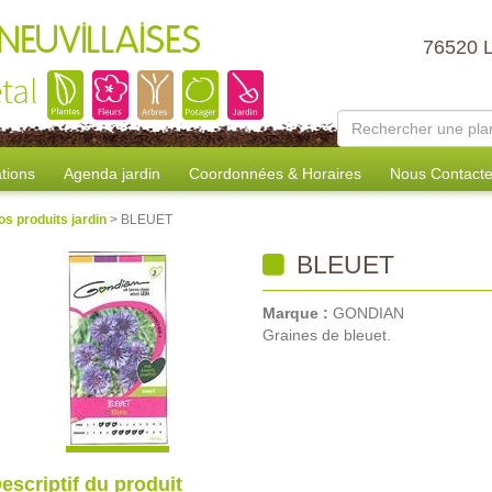
NEUVILLAISES
76520 
tal
tions
Agenda jardin
Coordonnées & Horaires
Nous Contacte
os produits jardin
> BLEUET
BLEUET
Marque :
GONDIAN
Graines de bleuet.
escriptif du produit