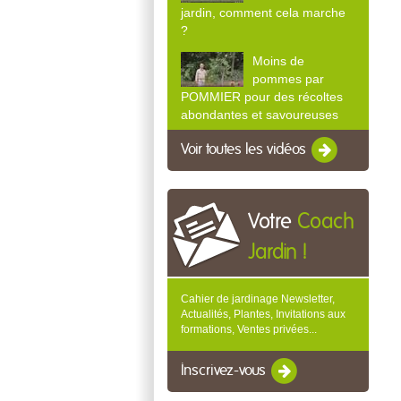
jardin, comment cela marche
?
Moins de
pommes par
POMMIER pour des récoltes
abondantes et savoureuses
Voir toutes les vidéos
Votre
Coach
Jardin !
Cahier de jardinage Newsletter,
Actualités, Plantes, Invitations aux
formations, Ventes privées...
Inscrivez-vous