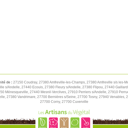
mité de :
27150 Coudray, 27380 Amfreville-les-Champs, 27380 Amfreville s/s les-M
e s/Andelle, 27440 Ecouis, 27380 Fleury s/Andelle, 27380 Flipou, 27440 Gaillard
850 Ménesqueville, 27440 Mesnil-Verclives, 27910 Perriers s/Andelle, 27910 Perru
lle, 27380 Vandrimare, 27700 Bernières s/Seine, 27700 Tosny, 27940 Venables, 27
27700 Corny, 27700 Cuverville