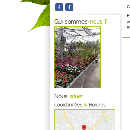
G
P
Qui sommes
-nous ?
p
a
Nous
situer
Coordonnées
&
Horaires