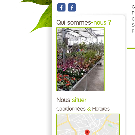
G
P
C
Qui sommes
-nous ?
S
F
Nous
situer
Coordonnées
&
Horaires