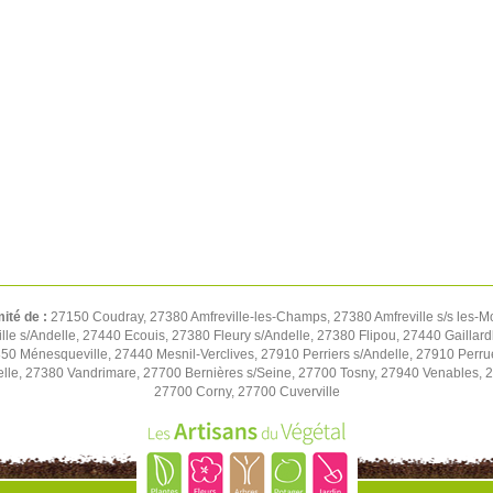
mité de :
27150 Coudray, 27380 Amfreville-les-Champs, 27380 Amfreville s/s les-M
e s/Andelle, 27440 Ecouis, 27380 Fleury s/Andelle, 27380 Flipou, 27440 Gaillard
850 Ménesqueville, 27440 Mesnil-Verclives, 27910 Perriers s/Andelle, 27910 Perru
lle, 27380 Vandrimare, 27700 Bernières s/Seine, 27700 Tosny, 27940 Venables, 27
27700 Corny, 27700 Cuverville