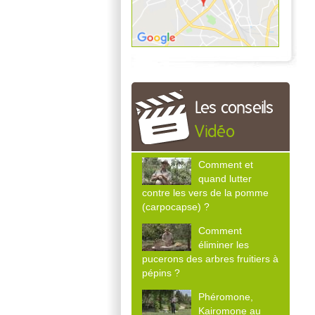
Les conseils
Vidéo
Comment et
quand lutter
contre les vers de la pomme
(carpocapse) ?
Comment
éliminer les
pucerons des arbres fruitiers à
pépins ?
Phéromone,
Kairomone au