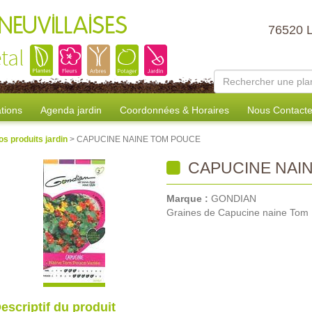
NEUVILLAISES
76520 
tal
tions
Agenda jardin
Coordonnées & Horaires
Nous Contacte
os produits jardin
> CAPUCINE NAINE TOM POUCE
CAPUCINE NAI
Marque :
GONDIAN
Graines de Capucine naine Tom
escriptif du produit