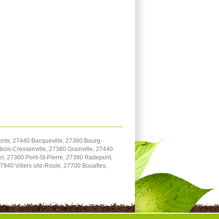
onts, 27440 Bacqueville, 27380 Bourg-
bois-Cressenville, 27380 Grainville, 27440
el, 27360 Pont-St-Pierre, 27380 Radepont,
940 Villers s/le-Roule, 27700 Bouafles,