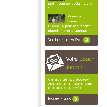
jardin, comment cela marche
?
Moins de
pommes par
POMMIER pour des récoltes
abondantes et savoureuses
Voir toutes les vidéos
Votre
Coach
Jardin !
Cahier de jardinage Newsletter,
Actualités, Plantes, Invitations aux
formations, Ventes privées...
Inscrivez-vous