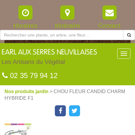
Horaires
Itinéraire
Contact
EARL
AUX SERRES NEUVILLAISES
Toggl
navig
Les Artisans du Végétal
02 35 79 94 12
Nos produits jardin
> CHOU FLEUR CANDID CHARM
HYBRIDE F1