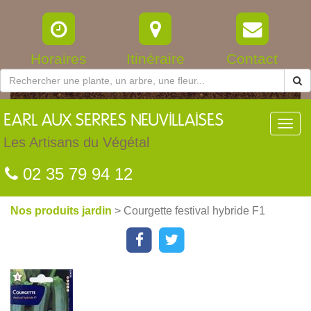
Horaires
Itinéraire
Contact
EARL
AUX SERRES NEUVILLAISES
Toggl
navig
Les Artisans du Végétal
02 35 79 94 12
Nos produits jardin
> Courgette festival hybride F1