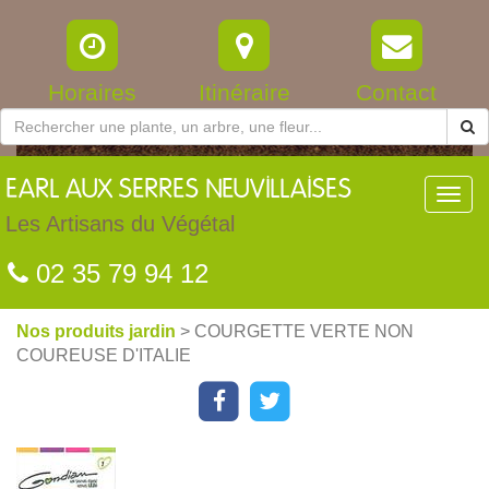
Horaires
Itinéraire
Contact
EARL
AUX SERRES NEUVILLAISES
Toggl
navig
Les Artisans du Végétal
02 35 79 94 12
Nos produits jardin
> COURGETTE VERTE NON
COUREUSE D'ITALIE