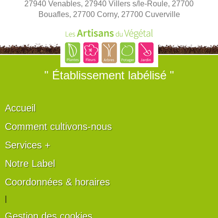
27940 Venables, 27940 Villers s/le-Roule, 27700
Bouafles, 27700 Corny, 27700 Cuverville
" Établissement labélisé "
Accueil
Comment cultivons-nous
Services +
Notre Label
Coordonnées & horaires
|
Gestion des cookies