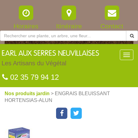
Horaires
Itinéraire
Contact
EARL
AUX SERRES NEUVILLAISES
Toggl
navig
Les Artisans du Végétal
02 35 79 94 12
Nos produits jardin
> ENGRAIS BLEUISSANT
HORTENSIAS-ALUN