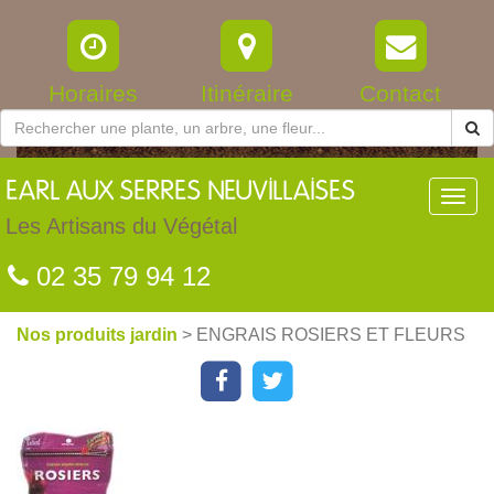
Horaires
Itinéraire
Contact
EARL
AUX SERRES NEUVILLAISES
Toggl
navig
Les Artisans du Végétal
02 35 79 94 12
Nos produits jardin
> ENGRAIS ROSIERS ET FLEURS