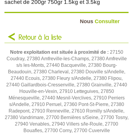
sachet de 200gr 750gr 1.5kg et 3.5kg
Nous
Consulter
Retour à la liste
Notre exploitation est située à proximité de :
27150
Coudray, 27380 Amfreville-les-Champs, 27380 Amfreville
s/s les-Monts, 27440 Bacqueville, 27380 Bourg-
Beaudouin, 27380 Charleval, 27380 Douville s/Andelle,
27440 Ecouis, 27380 Fleury s/Andelle, 27380 Flipou,
27440 Gaillardbois-Cressenville, 27380 Grainville, 27440
Houville-en-Vexin, 27910 Letteguives, 27850
Ménesqueville, 27440 Mesnil-Verclives, 27910 Perriers
s/Andelle, 27910 Perruel, 27360 Pont-St-Pierre, 27380
Radepont, 27910 Renneville, 27610 Romilly s/Andelle,
27380 Vandrimare, 27700 Bernières s/Seine, 27700 Tosny,
27940 Venables, 27940 Villers s/le-Roule, 27700
Bouafles, 27700 Corny, 27700 Cuverville