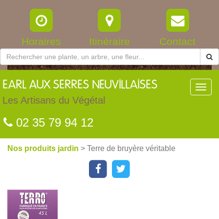
Horaires
Itinéraire
Contact
EARL
AUX SERRES NEUVILLAISES
Toggl
navig
Les Artisans du Végétal
02 35 79 94 12
Nos produits jardin
> Terre de bruyère véritable