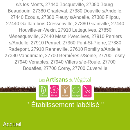
s/s les-Monts, 27440 Bacqueville, 27380 Bourg-
Beaudouin, 27380 Charleval, 27380 Douville s/Andelle,
27440 Ecouis, 27380 Fleury s/Andelle, 27380 Flipou,
27440 Gaillardbois-Cressenville, 27380 Grainville, 27440
Houville-en-Vexin, 27910 Letteguives, 27850
Ménesqueville, 27440 Mesnil-Verclives, 27910 Perriers
s/Andelle, 27910 Perruel, 27360 Pont-St-Pierre, 27380
Radepont, 27910 Renneville, 27610 Romilly s/Andelle,
27380 Vandrimare, 27700 Bernières s/Seine, 27700 Tosny,
27940 Venables, 27940 Villers s/le-Roule, 27700
Bouafles, 27700 Corny, 27700 Cuverville
" Établissement labélisé "
Accueil