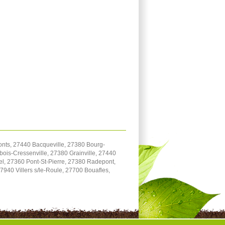
onts, 27440 Bacqueville, 27380 Bourg-
bois-Cressenville, 27380 Grainville, 27440
el, 27360 Pont-St-Pierre, 27380 Radepont,
940 Villers s/le-Roule, 27700 Bouafles,