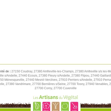
mité de :
27150 Coudray, 27380 Amfreville-les-Champs, 27380 Amfreville s/s les-M
e s/Andelle, 27440 Ecouis, 27380 Fleury s/Andelle, 27380 Flipou, 27440 Gaillard
850 Ménesqueville, 27440 Mesnil-Verclives, 27910 Perriers s/Andelle, 27910 Perru
lle, 27380 Vandrimare, 27700 Bernières s/Seine, 27700 Tosny, 27940 Venables, 27
27700 Corny, 27700 Cuverville