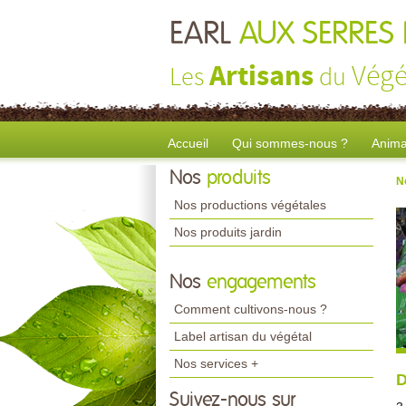
EARL
AUX SERRES 
Artisans
Végé
Les
du
Accueil
Qui sommes-nous ?
Anima
Nos
produits
N
Nos productions végétales
Nos produits jardin
Nos
engagements
Comment cultivons-nous ?
Label artisan du végétal
Nos services +
D
Suivez-nous sur