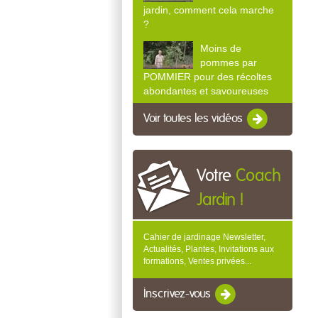
jardin, comment cela marche
?
Moins de
pommes par
POMMIER pour des récoltes
abondantes et savoureuses
Voir toutes les vidéos
Votre
Coach
Jardin !
Cahier de jardinage Newsletter,
Actualités, Plantes, Invitations aux
formations, Ventes privées...
Inscrivez-vous