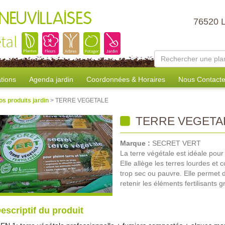
NEUVILLAISES
76520 
tal
tions
Agenda jardin
Coordonnées & Horaires
Nous Contacte
os produits jardin
> TERRE VEGETALE
TERRE VEGETA
Marque :
SECRET VERT
La terre végétale est idéale pour
Elle allège les terres lourdes et
trop sec ou pauvre. Elle permet 
retenir les éléments fertilisants 
escriptif du produit