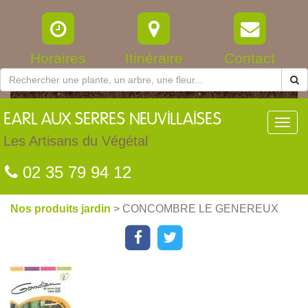
Horaires
Itinéraire
Contact
EARL
AUX SERRES NEUVILLAISES
Toggl
navig
Les Artisans du Végétal
02 35 79 94 12
Nos produits jardin
> CONCOMBRE LE GENEREUX