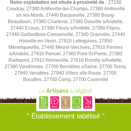
Notre exploitation est située à proximité de :
27150
Coudray, 27380 Amfreville-les-Champs, 27380 Amfreville
s/s les-Monts, 27440 Bacqueville, 27380 Bourg-
Beaudouin, 27380 Charleval, 27380 Douville s/Andelle,
27440 Ecouis, 27380 Fleury s/Andelle, 27380 Flipou,
27440 Gaillardbois-Cressenville, 27380 Grainville, 27440
Houville-en-Vexin, 27910 Letteguives, 27850
Ménesqueville, 27440 Mesnil-Verclives, 27910 Perriers
s/Andelle, 27910 Perruel, 27360 Pont-St-Pierre, 27380
Radepont, 27910 Renneville, 27610 Romilly s/Andelle,
27380 Vandrimare, 27700 Bernières s/Seine, 27700 Tosny,
27940 Venables, 27940 Villers s/le-Roule, 27700
Bouafles, 27700 Corny, 27700 Cuverville
" Établissement labélisé "