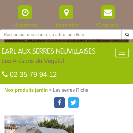
Horaires
Itinéraire
Contact
EARL
AUX SERRES NEUVILLAISES
Toggl
navig
Les Artisans du Végétal
02 35 79 94 12
Nos produits jardin
> Les serres Richel