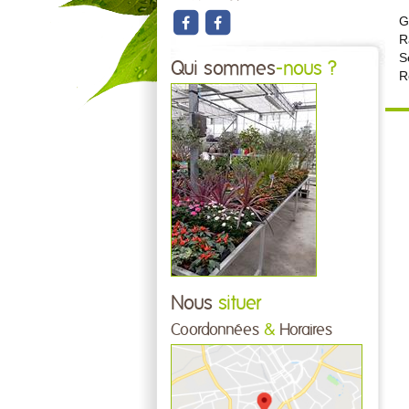
G
R
S
Qui sommes
-nous ?
R
Nous
situer
Coordonnées
&
Horaires