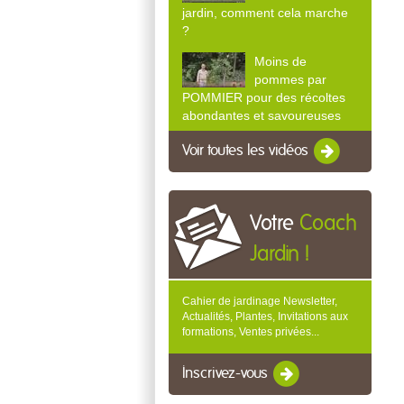
jardin, comment cela marche
?
Moins de
pommes par
POMMIER pour des récoltes
abondantes et savoureuses
Voir toutes les vidéos
Votre
Coach
Jardin !
Cahier de jardinage Newsletter,
Actualités, Plantes, Invitations aux
formations, Ventes privées...
Inscrivez-vous