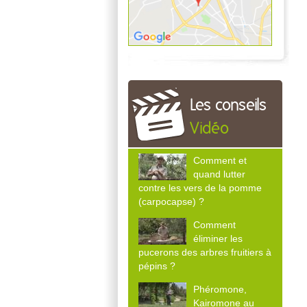
Les conseils
Vidéo
Comment et
quand lutter
contre les vers de la pomme
(carpocapse) ?
Comment
éliminer les
pucerons des arbres fruitiers à
pépins ?
Phéromone,
Kairomone au