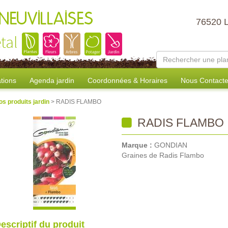
NEUVILLAISES
76520 
tal
tions
Agenda jardin
Coordonnées & Horaires
Nous Contacte
os produits jardin
> RADIS FLAMBO
RADIS FLAMBO
Marque :
GONDIAN
Graines de Radis Flambo
escriptif du produit