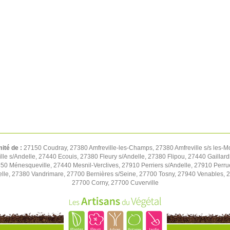
mité de :
27150 Coudray, 27380 Amfreville-les-Champs, 27380 Amfreville s/s les-M
e s/Andelle, 27440 Ecouis, 27380 Fleury s/Andelle, 27380 Flipou, 27440 Gaillard
850 Ménesqueville, 27440 Mesnil-Verclives, 27910 Perriers s/Andelle, 27910 Perru
lle, 27380 Vandrimare, 27700 Bernières s/Seine, 27700 Tosny, 27940 Venables, 27
27700 Corny, 27700 Cuverville