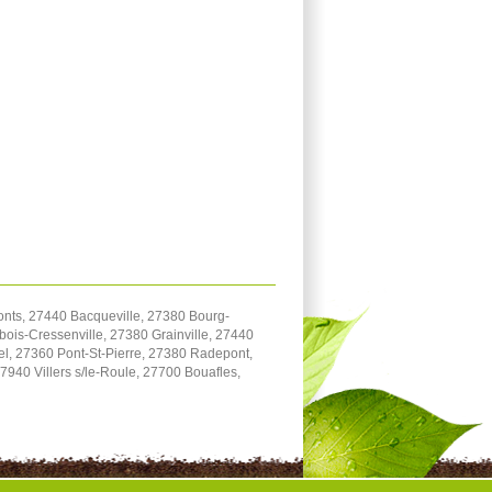
onts, 27440 Bacqueville, 27380 Bourg-
bois-Cressenville, 27380 Grainville, 27440
el, 27360 Pont-St-Pierre, 27380 Radepont,
940 Villers s/le-Roule, 27700 Bouafles,