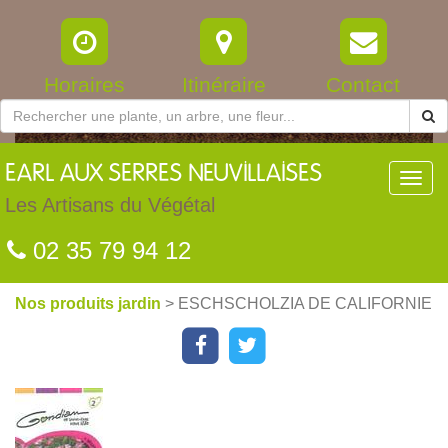
Horaires
Itinéraire
Contact
EARL
AUX SERRES NEUVILLAISES
Toggl
navig
Les Artisans du Végétal
02 35 79 94 12
Nos produits jardin
> ESCHSCHOLZIA DE CALIFORNIE