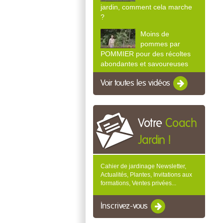
jardin, comment cela marche
?
Moins de
pommes par
POMMIER pour des récoltes
abondantes et savoureuses
Voir toutes les vidéos
Votre
Coach
Jardin !
Cahier de jardinage Newsletter,
Actualités, Plantes, Invitations aux
formations, Ventes privées...
Inscrivez-vous