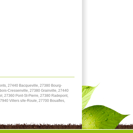
onts, 27440 Bacqueville, 27380 Bourg-
bois-Cressenville, 27380 Grainville, 27440
el, 27360 Pont-St-Pierre, 27380 Radepont,
940 Villers s/le-Roule, 27700 Bouafles,