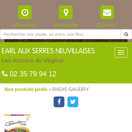
Horaires
Itinéraire
Contact
EARL
AUX SERRES NEUVILLAISES
Toggl
navig
Les Artisans du Végétal
02 35 79 94 12
Nos produits jardin
> RADIS GAUDRY