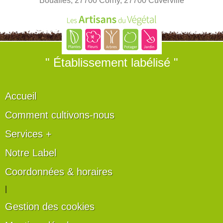
Bouafles, 27700 Corny, 27700 Cuverville
" Établissement labélisé "
Accueil
Comment cultivons-nous
Services +
Notre Label
Coordonnées & horaires
|
Gestion des cookies