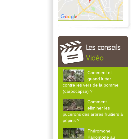
Les conseils
Vidéo
Comment et
quand lutter
contre les vers de la pomme
(carpocapse) ?
Comment
éliminer les
pucerons des arbres fruitiers à
pépins ?
Phéromone,
Kairomone au