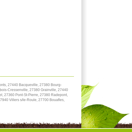
onts, 27440 Bacqueville, 27380 Bourg-
bois-Cressenville, 27380 Grainville, 27440
el, 27360 Pont-St-Pierre, 27380 Radepont,
940 Villers s/le-Roule, 27700 Bouafles,