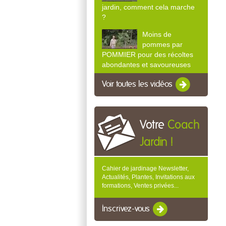
jardin, comment cela marche
?
Moins de
pommes par
POMMIER pour des récoltes
abondantes et savoureuses
Voir toutes les vidéos
Votre
Coach
Jardin !
Cahier de jardinage Newsletter,
Actualités, Plantes, Invitations aux
formations, Ventes privées...
Inscrivez-vous