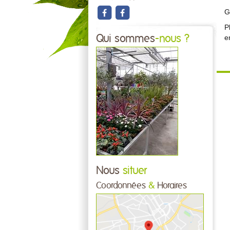
G
P
Qui sommes
-nous ?
e
Nous
situer
Coordonnées
&
Horaires