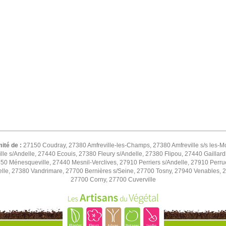
mité de :
27150 Coudray, 27380 Amfreville-les-Champs, 27380 Amfreville s/s les-M
e s/Andelle, 27440 Ecouis, 27380 Fleury s/Andelle, 27380 Flipou, 27440 Gaillard
850 Ménesqueville, 27440 Mesnil-Verclives, 27910 Perriers s/Andelle, 27910 Perru
lle, 27380 Vandrimare, 27700 Bernières s/Seine, 27700 Tosny, 27940 Venables, 27
27700 Corny, 27700 Cuverville