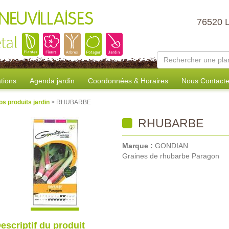
NEUVILLAISES
76520 
tal
tions
Agenda jardin
Coordonnées & Horaires
Nous Contacte
os produits jardin
> RHUBARBE
RHUBARBE
Marque :
GONDIAN
Graines de rhubarbe Paragon
escriptif du produit