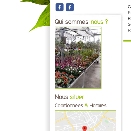
G
F
R
Qui sommes
-nous ?
S
R
Nous
situer
Coordonnées
&
Horaires