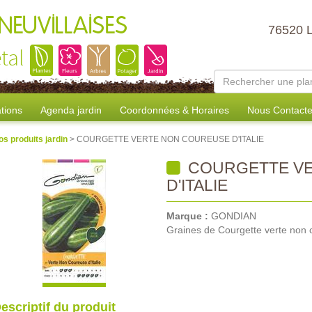
NEUVILLAISES
76520 
tal
tions
Agenda jardin
Coordonnées & Horaires
Nous Contacte
os produits jardin
> COURGETTE VERTE NON COUREUSE D'ITALIE
COURGETTE VE
D'ITALIE
Marque :
GONDIAN
Graines de Courgette verte non c
escriptif du produit