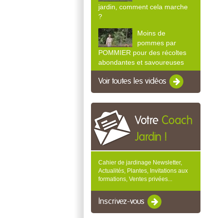
jardin, comment cela marche
?
Moins de
pommes par
POMMIER pour des récoltes
abondantes et savoureuses
Voir toutes les vidéos
Votre
Coach
Jardin !
Cahier de jardinage Newsletter,
Actualités, Plantes, Invitations aux
formations, Ventes privées...
Inscrivez-vous