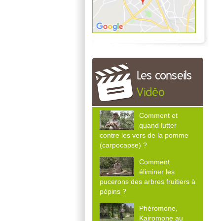
Les conseils
Vidéo
Comment et
quand lutter
contre les vers de la pomme
(carpocapse) ?
Comment
éliminer les
pucerons des arbres fruitiers à
pépins ?
Phéromone,
Kairomone au