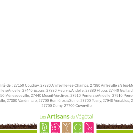
mité de :
27150 Coudray, 27380 Amfreville-les-Champs, 27380 Amfreville s/s les-M
e s/Andelle, 27440 Ecouis, 27380 Fleury s/Andelle, 27380 Flipou, 27440 Gaillard
850 Ménesqueville, 27440 Mesnil-Verclives, 27910 Perriers s/Andelle, 27910 Perru
lle, 27380 Vandrimare, 27700 Bernières s/Seine, 27700 Tosny, 27940 Venables, 27
27700 Corny, 27700 Cuverville