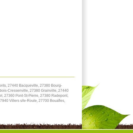
onts, 27440 Bacqueville, 27380 Bourg-
bois-Cressenville, 27380 Grainville, 27440
el, 27360 Pont-St-Pierre, 27380 Radepont,
940 Villers s/le-Roule, 27700 Bouafles,