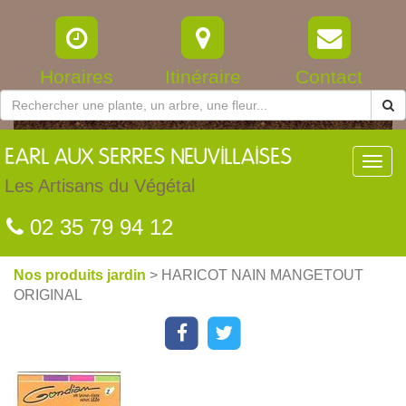
Horaires
Itinéraire
Contact
EARL
AUX SERRES NEUVILLAISES
Toggl
navig
Les Artisans du Végétal
02 35 79 94 12
Nos produits jardin
> HARICOT NAIN MANGETOUT
ORIGINAL