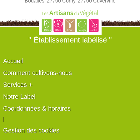
Bouafles, 27700 Corny, 27700 Cuverville
" Établissement labélisé "
Accueil
Comment cultivons-nous
Services +
Notre Label
Coordonnées & horaires
|
Gestion des cookies