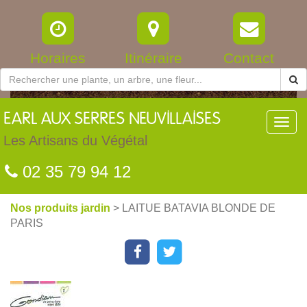
Horaires
Itinéraire
Contact
EARL
AUX SERRES NEUVILLAISES
Toggl
navig
Les Artisans du Végétal
02 35 79 94 12
Nos produits jardin
> LAITUE BATAVIA BLONDE DE
PARIS