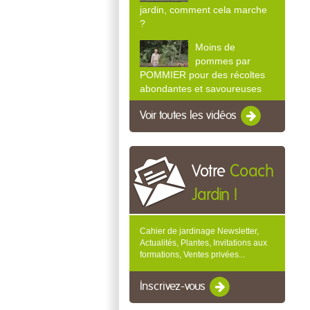
jardin, comment cela marche
?
Moins de
pommes par
POMMIER pour des récoltes
abondantes et savoureuses
Voir toutes les vidéos
Votre
Coach
Jardin !
Cahier de jardinage Newsletter,
Actualités, Plantes, Invitations aux
formations, Ventes privées...
Inscrivez-vous