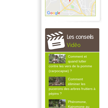
Les conseils
Vidéo
Comment et
quand lutter
contre les vers de la pomme
(carpocapse) ?
Comment
éliminer les
pucerons des arbres fruitiers à
pépins ?
Phéromone,
Kairomone au