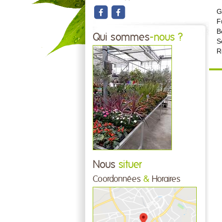
G
F
B
Qui sommes
-nous ?
S
R
Nous
situer
Coordonnées
&
Horaires