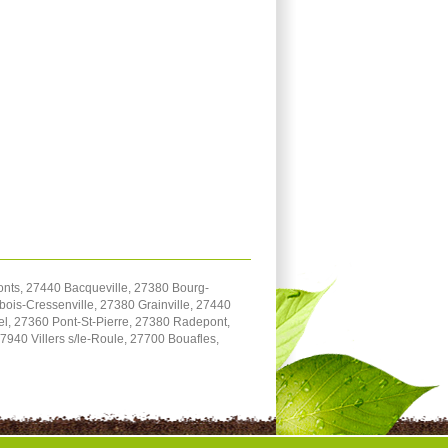
onts, 27440 Bacqueville, 27380 Bourg-
bois-Cressenville, 27380 Grainville, 27440
el, 27360 Pont-St-Pierre, 27380 Radepont,
940 Villers s/le-Roule, 27700 Bouafles,