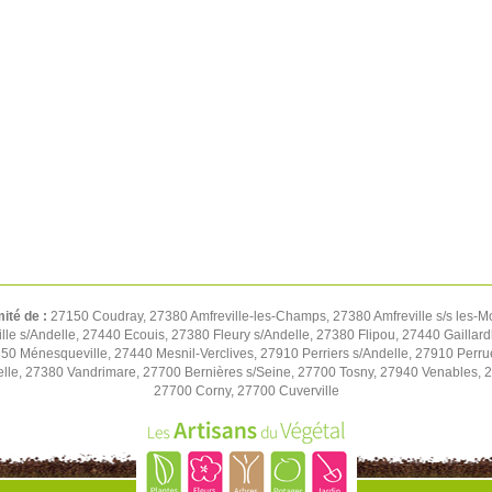
mité de :
27150 Coudray, 27380 Amfreville-les-Champs, 27380 Amfreville s/s les-M
e s/Andelle, 27440 Ecouis, 27380 Fleury s/Andelle, 27380 Flipou, 27440 Gaillard
850 Ménesqueville, 27440 Mesnil-Verclives, 27910 Perriers s/Andelle, 27910 Perru
lle, 27380 Vandrimare, 27700 Bernières s/Seine, 27700 Tosny, 27940 Venables, 27
27700 Corny, 27700 Cuverville