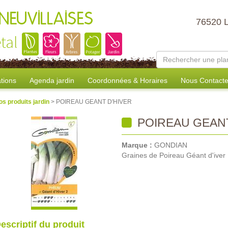
NEUVILLAISES
76520 
tal
tions
Agenda jardin
Coordonnées & Horaires
Nous Contacte
os produits jardin
> POIREAU GEANT D'HIVER
POIREAU GEANT
Marque :
GONDIAN
Graines de Poireau Géant d'iver
escriptif du produit