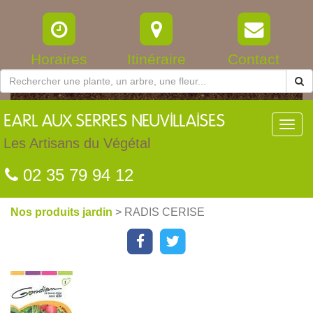
Horaires
Itinéraire
Contact
EARL
AUX SERRES NEUVILLAISES
Toggl
navig
Les Artisans du Végétal
02 35 79 94 12
Nos produits jardin
> RADIS CERISE