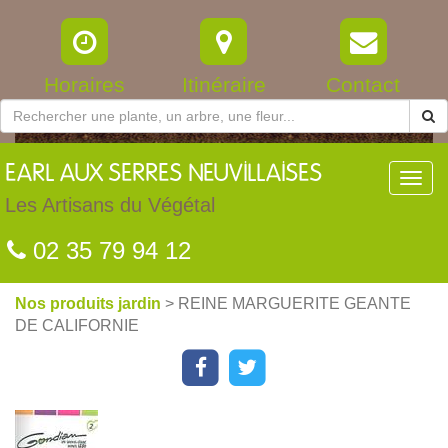
Horaires
Itinéraire
Contact
EARL
AUX SERRES NEUVILLAISES
Toggl
navig
Les Artisans du Végétal
02 35 79 94 12
Nos produits jardin
> REINE MARGUERITE GEANTE
DE CALIFORNIE