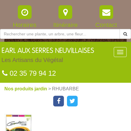
Horaires
Itinéraire
Contact
EARL
AUX SERRES NEUVILLAISES
Toggl
navig
Les Artisans du Végétal
02 35 79 94 12
Nos produits jardin
> RHUBARBE