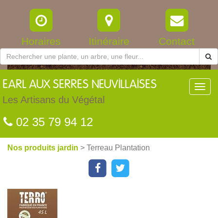
Horaires
Itinéraire
Contact
EARL
AUX SERRES NEUVILLAISES
Toggl
navig
Les Artisans du Végétal
02 35 79 94 12
Nos produits jardin
> Terreau Plantation