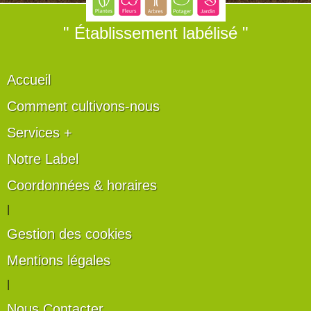
" Établissement labélisé "
Accueil
Comment cultivons-nous
Services +
Notre Label
Coordonnées & horaires
|
Gestion des cookies
Mentions légales
|
Nous Contacter