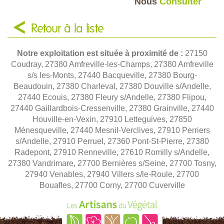
Nous
Consulter
Retour à la liste
Notre exploitation est située à proximité de :
27150
Coudray, 27380 Amfreville-les-Champs, 27380 Amfreville
s/s les-Monts, 27440 Bacqueville, 27380 Bourg-
Beaudouin, 27380 Charleval, 27380 Douville s/Andelle,
27440 Ecouis, 27380 Fleury s/Andelle, 27380 Flipou,
27440 Gaillardbois-Cressenville, 27380 Grainville, 27440
Houville-en-Vexin, 27910 Letteguives, 27850
Ménesqueville, 27440 Mesnil-Verclives, 27910 Perriers
s/Andelle, 27910 Perruel, 27360 Pont-St-Pierre, 27380
Radepont, 27910 Renneville, 27610 Romilly s/Andelle,
27380 Vandrimare, 27700 Bernières s/Seine, 27700 Tosny,
27940 Venables, 27940 Villers s/le-Roule, 27700
Bouafles, 27700 Corny, 27700 Cuverville