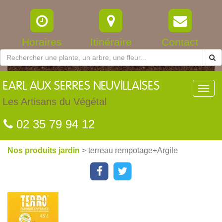
Horaires
Itinéraire
Contact
EARL
AUX SERRES NEUVILLAISES
Toggl
navig
Les Artisans du Végétal
02 35 79 94 12
Nos produits jardin
> terreau rempotage+Argile