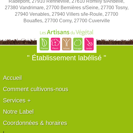
Radepont, 27910 Renneville, 27610 Romilly s/Andelle,
27380 Vandrimare, 27700 Bernières s/Seine, 27700 Tosny,
27940 Venables, 27940 Villers s/le-Roule, 27700
Bouafles, 27700 Corny, 27700 Cuverville
" Établissement labélisé "
Accueil
Comment cultivons-nous
Services +
Notre Label
Coordonnées & horaires